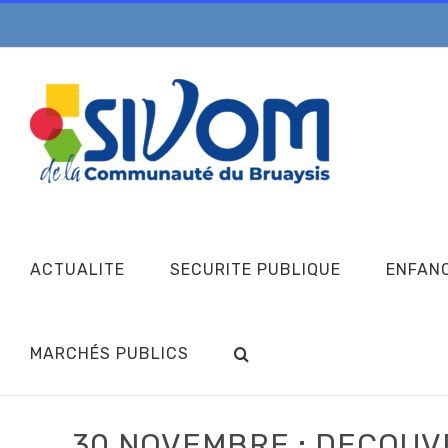
Passer
au
contenu
ACTUALITE
SECURITE PUBLIQUE
ENFAN
MARCHÉS PUBLICS
30 NOVEMBRE : DECOUV