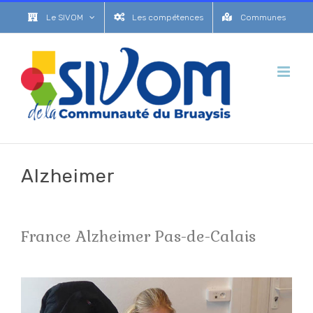
Passer
Le SIVOM
Les compétences
Communes
au
contenu
Alzheimer
France Alzheimer Pas-de-Calais