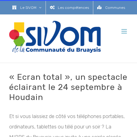
Passer
Le SIVOM
Les compétences
Communes
au
contenu
« Ecran total », un spectacle
éclairant le 24 septembre à
Houdain
Et si vous laissiez de côté vos téléphones portables,
ordinateurs, tablettes ou télé pour un soir ? La