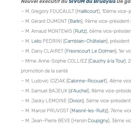
Nouvel exécutif du
SIVOM du Bruaysis
De ga
– M. Gregory FOUCAULT (
Haillicourt
), 10ème vice-p
– M. Gérard DUMONT (
Barlin
), 9ème vice-président 
– M. Arnaud MONTEWIS (
Ruitz
), 6ème vice-préside
– M.
Lelio
PEDRINI (
Camblain-Châtelain
), présiden
– M. Dany CLAIRET (
Fresnicourt Le Dolmen
), 1er 
– Mme. Anne-Sophie COLLIEZ (
Cauchy à la Tour
), 
promotion de la santé
– M. Ludovic IDZIAK (
Calonne-Ricouart
), 4ème vic
– M. Samuel BAJEUX (
d’Auchel
), 8ème vice-présid
– M. Jacky LEMOINE (
Divion
), 5ème vice-président 
– M. Marcel PRUVOST (
Maisnil-les-Ruitz
), 7ème vic
– M. Jean-Pierre BEVE (Hersin
Coupigny
), 3ème vi