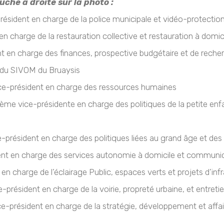
uche à droite sur la photo :
résident en charge de la police municipale et vidéo-protectio
en charge de la restauration collective et restauration à domic
nt en charge des finances, prospective budgétaire et de reche
t du SIVOM du Bruaysis
vice-président en charge des ressources humaines
2ème vice-présidente en charge des politiques de la petite enfan
e-président en charge des politiques liées au grand âge et d
ent en charge des services autonomie à domicile et communi
en charge de l’éclairage Public, espaces verts et projets d’inf
e-président en charge de la voirie, propreté urbaine, et entreti
ce-président en charge de la stratégie, développement et affai