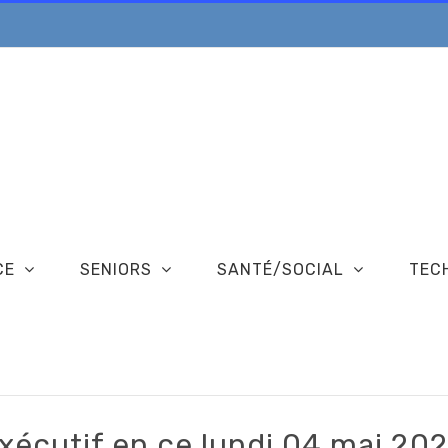
CE
SENIORS
SANTÉ/SOCIAL
TEC
xécutif en ce lundi 04 mai 20