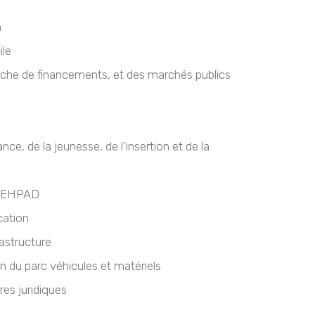
n
ile
rche de financements, et des marchés publics
ce, de la jeunesse, de l’insertion et de la
es EHPAD
cation
rastructure
en du parc véhicules et matériels
res juridiques