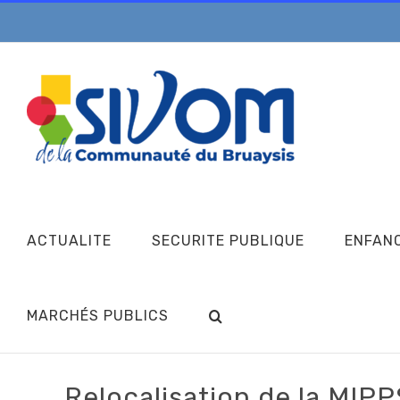
Passer
au
contenu
ACTUALITE
SECURITE PUBLIQUE
ENFAN
MARCHÉS PUBLICS
Relocalisation de la MIPP