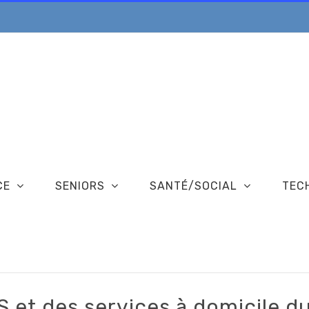
CE
SENIORS
SANTÉ/SOCIAL
TEC
S et des services à domicile 