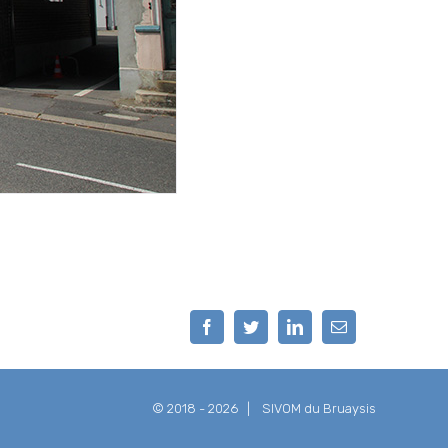
Facebook
Twitter
LinkedIn
Email
© 2018 -
2026 |
SIVOM du Bruaysis