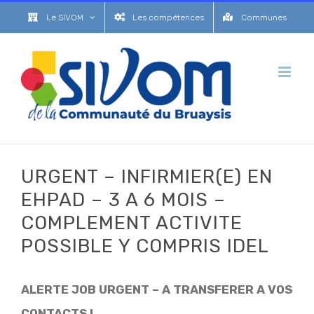
Passer
Le SIVOM
Les compétences
Communes
au
contenu
URGENT – INFIRMIER(E) EN
EHPAD – 3 A 6 MOIS –
COMPLEMENT ACTIVITE
POSSIBLE Y COMPRIS IDEL
ALERTE JOB URGENT – A TRANSFERER A VOS
CONTACTS !