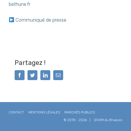
bethune.fr
Communiqué de presse
Partagez !
Facebook
Twitter
LinkedIn
Email
CONTACT
MENTIONS LÉGALES
MARCHÉS PUBLICS
© 2018 -
2026 |
SIVOM du Bruaysis