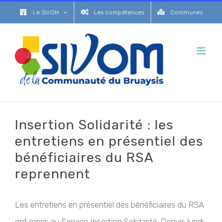
Passer
Le SIVOM
Les compétences
Communes
au
contenu
Insertion Solidarité : les
entretiens en présentiel des
bénéficiaires du RSA
reprennent
Les entretiens en présentiel des bénéficiaires du RSA
ont repris au Service Insertion Solidarité. Depuis lundi