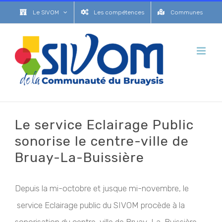
Passer
Le SIVOM
Les compétences
Communes
au
contenu
Le service Eclairage Public
sonorise le centre-ville de
Bruay-La-Buissière
Depuis la mi-octobre et jusque mi-novembre, le
service Eclairage public du SIVOM procède à la