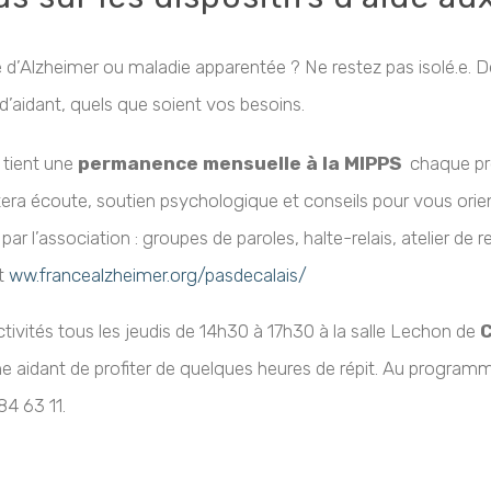
’Alzheimer ou maladie apparentée ? Ne restez pas isolé.e. D
d’aidant, quels que soient vos besoins.
 tient une
permanence mensuelle à la MIPPS
chaque pre
era écoute, soutien psychologique et conseils pour vous orient
s par l’association : groupes de paroles, halte-relais, atelier de 
t
ww.francealzheimer.org/pasdecalais/
ctivités tous les jeudis de 14h30 à 17h30 à la salle Lechon de
C
 aidant de profiter de quelques heures de répit. Au programme 
84 63 11.