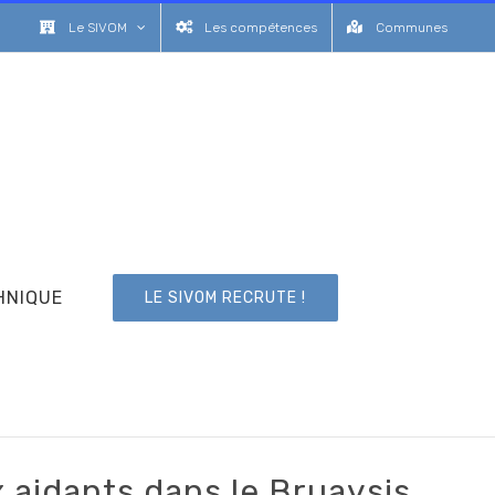
Le SIVOM
Les compétences
Communes
HNIQUE
LE SIVOM RECRUTE !
x aidants dans le Bruaysis