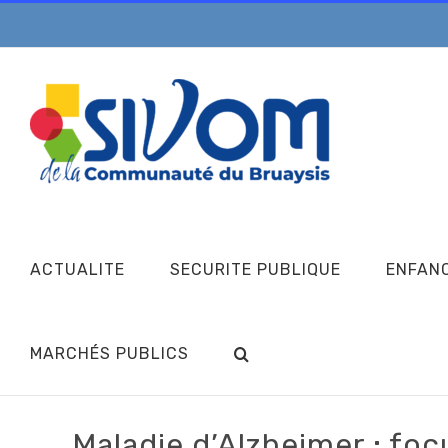
Passer
au
contenu
ACTUALITE
SECURITE PUBLIQUE
ENFAN
MARCHÉS PUBLICS
Maladie d’Alzheimer : focu